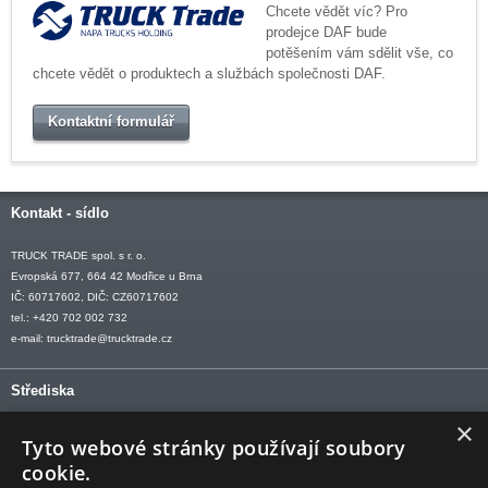
Chcete vědět víc? Pro
prodejce DAF bude
potěšením vám sdělit vše, co
chcete vědět o produktech a službách společnosti DAF.
Kontaktní formulář
Kontakt - sídlo
TRUCK TRADE spol. s r. o.
Evropská 677, 664 42 Modřice u Brna
IČ: 60717602, DIČ: CZ60717602
tel.: +420 702 002 732
e-mail:
trucktrade@trucktrade.cz
Střediska
×
OLOMOUC tel: +420 606 709 505
Tyto webové stránky používají soubory
OSTRAVA tel: +420 602 547 882
cookie.
OTROKOVICE tel: +420 577 110 921-2