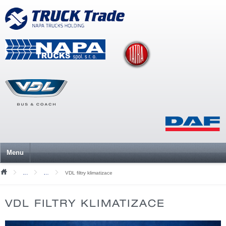
Menu
VDL filtry klimatizace
Akce a novinky
Akční nabídka originálních náhradních dílů VDL
VDL FILTRY KLIMATIZACE