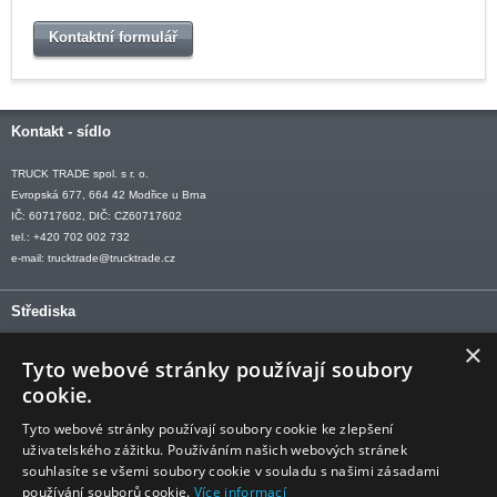
Kontaktní formulář
Kontakt - sídlo
TRUCK TRADE spol. s r. o.
Evropská 677, 664 42 Modřice u Brna
IČ: 60717602, DIČ: CZ60717602
tel.: +420 702 002 732
e-mail:
trucktrade@trucktrade.cz
Střediska
×
OLOMOUC tel: +420 606 709 505
Tyto webové stránky používají soubory
OSTRAVA tel: +420 602 547 882
cookie.
OTROKOVICE tel: +420 577 110 921-2
Tyto webové stránky používají soubory cookie ke zlepšení
uživatelského zážitku. Používáním našich webových stránek
souhlasíte se všemi soubory cookie v souladu s našimi zásadami
používání souborů cookie.
Více informací
Sledujte nás