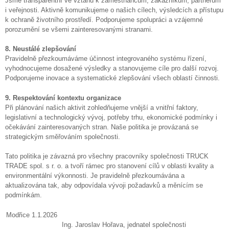
Jsme transparentní ve vztahu k zaměstnancům, zákazníkům, partnerům
i veřejnosti. Aktivně komunikujeme o našich cílech, výsledcích a přístupu
k ochraně životního prostředí. Podporujeme spolupráci a vzájemné
porozumění se všemi zainteresovanými stranami.
8. Neustálé zlepšování
Pravidelně přezkoumáváme účinnost integrovaného systému řízení,
vyhodnocujeme dosažené výsledky a stanovujeme cíle pro další rozvoj.
Podporujeme inovace a systematické zlepšování všech oblastí činnosti.
9. Respektování kontextu organizace
Při plánování našich aktivit zohledňujeme vnější a vnitřní faktory,
legislativní a technologický vývoj, potřeby trhu, ekonomické podmínky i
očekávání zainteresovaných stran. Naše politika je provázaná se
strategickým směřováním společnosti.
Tato politika je závazná pro všechny pracovníky společnosti TRUCK
TRADE spol. s r. o. a tvoří rámec pro stanovení cílů v oblasti kvality a
environmentální výkonnosti. Je pravidelně přezkoumávána a
aktualizována tak, aby odpovídala vývoji požadavků a měnícím se
podmínkám.
Modřice 1.1.2026
Ing. Jaroslav Hořava, jednatel společnosti