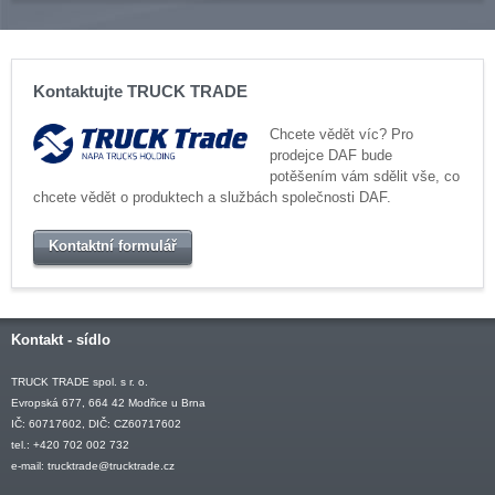
Kontaktujte TRUCK TRADE
Chcete vědět víc? Pro
prodejce DAF bude
potěšením vám sdělit vše, co
chcete vědět o produktech a službách společnosti DAF.
Kontaktní formulář
Kontakt - sídlo
TRUCK TRADE spol. s r. o.
Evropská 677, 664 42 Modřice u Brna
IČ: 60717602, DIČ: CZ60717602
tel.: +420 702 002 732
e-mail:
trucktrade@trucktrade.cz