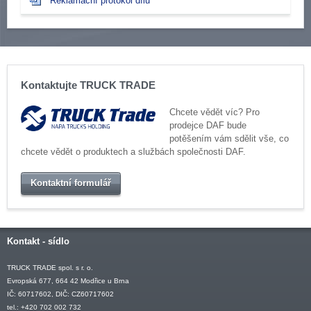
Reklamační protokol dílu
Kontaktujte TRUCK TRADE
Chcete vědět víc? Pro
prodejce DAF bude
potěšením vám sdělit vše, co
chcete vědět o produktech a službách společnosti DAF.
Kontaktní formulář
Kontakt - sídlo
TRUCK TRADE spol. s r. o.
Evropská 677, 664 42 Modřice u Brna
IČ: 60717602, DIČ: CZ60717602
tel.: +420 702 002 732