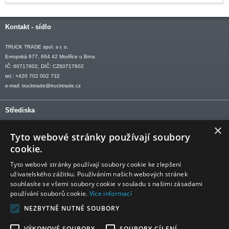
Kontakt - sídlo
TRUCK TRADE spol. s r. o.
Evropská 677, 664 42 Modřice u Brna
IČ: 60717602, DIČ: CZ60717602
tel.: +420 702 002 732
e-mail:
trucktrade@trucktrade.cz
Střediska
×
OLOMOUC tel: +420 606 709 505
Tyto webové stránky používají soubory
OSTRAVA tel: +420 602 547 882
cookie.
OTROKOVICE tel: +420 577 110 921-2
Tyto webové stránky používají soubory cookie ke zlepšení
uživatelského zážitku. Používáním našich webových stránek
souhlasíte se všemi soubory cookie v souladu s našimi zásadami
používání souborů cookie.
Více informací
Sledujte nás
NEZBYTNĚ NUTNÉ SOUBORY
VÝKONOVÉ SOUBORY
SOUBORY CÍLENÍ