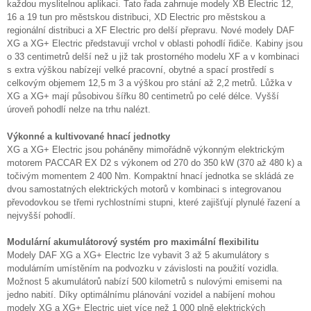
každou myslitelnou aplikaci. Tato řada zahrnuje modely XB Electric 12,
16 a 19 tun pro městskou distribuci, XD Electric pro městskou a
regionální distribuci a XF Electric pro delší přepravu. Nové modely DAF
XG a XG+ Electric představují vrchol v oblasti pohodlí řidiče. Kabiny jsou
o 33 centimetrů delší než u již tak prostorného modelu XF a v kombinaci
s extra výškou nabízejí velké pracovní, obytné a spací prostředí s
celkovým objemem 12,5 m 3 a výškou pro stání až 2,2 metrů. Lůžka v
XG a XG+ mají působivou šířku 80 centimetrů po celé délce. Vyšší
úroveň pohodlí nelze na trhu nalézt.
Výkonné a kultivované hnací jednotky
XG a XG+ Electric jsou poháněny mimořádně výkonným elektrickým
motorem PACCAR EX D2 s výkonem od 270 do 350 kW (370 až 480 k) a
točivým momentem 2 400 Nm. Kompaktní hnací jednotka se skládá ze
dvou samostatných elektrických motorů v kombinaci s integrovanou
převodovkou se třemi rychlostními stupni, které zajišťují plynulé řazení a
nejvyšší pohodlí.
Modulární akumulátorový systém pro maximální flexibilitu
Modely DAF XG a XG+ Electric lze vybavit 3 až 5 akumulátory s
modulárním umístěním na podvozku v závislosti na použití vozidla.
Možnost 5 akumulátorů nabízí 500 kilometrů s nulovými emisemi na
jedno nabití. Díky optimálnímu plánování vozidel a nabíjení mohou
modely XG a XG+ Electric ujet více než 1 000 plně elektrických