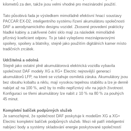
kilometrů za den, takže jsou velmi vhodné pro mezinárodní použití.
Tato působivá řada je výsledkem mimořádně efektivní hnací soustavy
PACCAR EX-D2, inteligentního systému řízení akumulátoru společnosti
DAF a aerodynamického designu vozidel. Zkosené provedení prakticky
hladké kabiny a zakřivené čelní sklo mají za následek mimořádně
příznivý koeficient odporu. To je také vylepšeno mezinápravovými
spoilery, spoilery a blatníky, stejně jako použitím digitálních kamer místo
tradičních zrcátek.
Udržitelná a odolná
Stejně jako ostatní plně akumulátorová elektrická vozidla vybavila
společnost DAF modely XG a XG+ Electric nejnovější generací
akumulátorů LFP, na které se vztahuje osmiletá záruka. Akumulátory jsou
bez obsahu kobaltu a niklu, mají vysokou tepelnou stabilitu a lze je denně
nabíjet až na 100 %, aniž by to mělo nepříznivý vliv na jejich životnost.
Konfiguraci se třemi akumulátory lze nabít z 10 % na 80 % za pouhých
45 minut.
Kompletní balíček podpůrných služeb
Je samozřejmé, že společnost DAF poskytuje k modelům XG a XG+
Electric kompletní balíček podpůrných služeb. Mezi ně patří inteligentní
nabíjecí body a systémy skladování energie poskytované společností