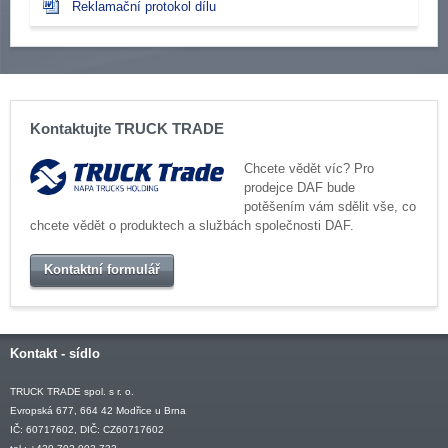
Reklamační protokol dílu
Kontaktujte TRUCK TRADE
Chcete vědět víc? Pro
prodejce DAF bude
potěšením vám sdělit vše, co
chcete vědět o produktech a službách společnosti DAF.
Kontaktní formulář
Kontakt - sídlo
TRUCK TRADE spol. s r. o.
Evropská 677, 664 42 Modřice u Brna
IČ: 60717602, DIČ: CZ60717602