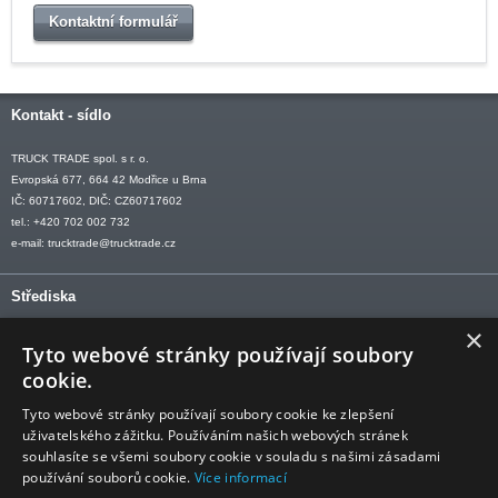
Kontaktní formulář
Kontakt - sídlo
TRUCK TRADE spol. s r. o.
Evropská 677, 664 42 Modřice u Brna
IČ: 60717602, DIČ: CZ60717602
tel.: +420 702 002 732
e-mail:
trucktrade@trucktrade.cz
Střediska
×
OLOMOUC tel: +420 606 709 505
Tyto webové stránky používají soubory
OSTRAVA tel: +420 602 547 882
cookie.
OTROKOVICE tel: +420 577 110 921-2
Tyto webové stránky používají soubory cookie ke zlepšení
uživatelského zážitku. Používáním našich webových stránek
souhlasíte se všemi soubory cookie v souladu s našimi zásadami
používání souborů cookie.
Více informací
Sledujte nás