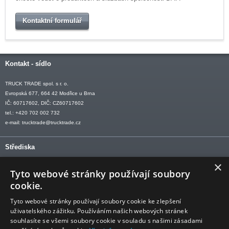
Kontaktní formulář
Kontakt - sídlo
TRUCK TRADE spol. s r. o.
Evropská 677, 664 42 Modřice u Brna
IČ: 60717602, DIČ: CZ60717602
tel.: +420 702 002 732
e-mail:
trucktrade@trucktrade.cz
Střediska
×
OLOMOUC tel: +420 606 709 505
Tyto webové stránky používají soubory
OSTRAVA tel: +420 602 547 882
cookie.
OTROKOVICE tel: +420 577 110 921-2
Tyto webové stránky používají soubory cookie ke zlepšení
uživatelského zážitku. Používáním našich webových stránek
souhlasíte se všemi soubory cookie v souladu s našimi zásadami