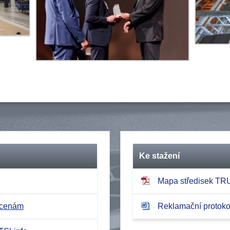
Ke stažení
Mapa středisek T
 cenám
Reklamační protokol