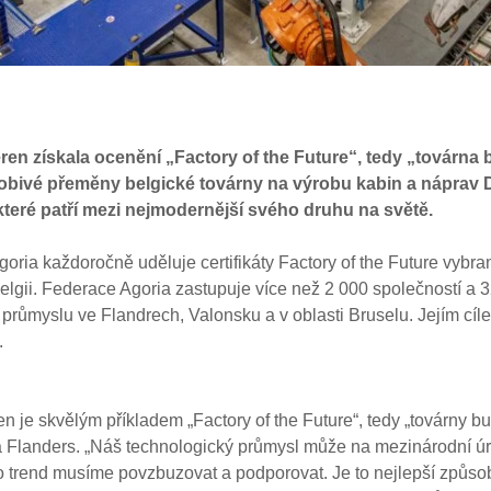
n získala ocenění „Factory of the Future“, tedy „továrna b
obivé přeměny belgické továrny na výrobu kabin a náprav 
které patří mezi nejmodernější svého druhu na světě.
oria každoročně uděluje certifikáty Factory of the Future vybr
Belgii. Federace Agoria zastupuje více než 2 000 společností a
růmyslu ve Flandrech, Valonsku a v oblasti Bruselu. Jejím cíle
.
je skvělým příkladem „Factory of the Future“, tedy „továrny bu
ia Flanders. „Náš technologický průmysl může na mezinárodní úr
 trend musíme povzbuzovat a podporovat. Je to nejlepší způsob