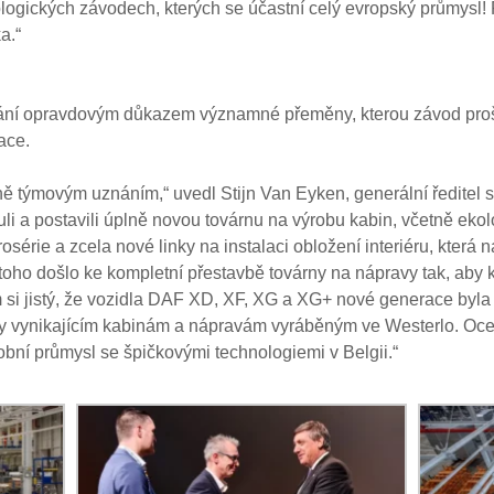
kologických závodech, kterých se účastní celý evropský průmysl
a.“
nání opravdovým důkazem významné přeměny, kterou závod proš
ace.
čně týmovým uznáním,“ uvedl Stijn Van Eyken, generální ředitel
li a postavili úplně novou továrnu na výrobu kabin, včetně eko
série a zcela nové linky na instalaci obložení interiéru, která n
oho došlo ke kompletní přestavbě továrny na nápravy tak, aby k
 si jistý, že vozidla DAF XD, XF, XG a XG+ nové generace byla 
ky vynikajícím kabinám a nápravám vyráběným ve Westerlo. Ocen
bní průmysl se špičkovými technologiemi v Belgii.“