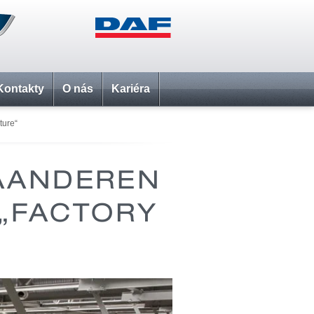
Kontakty
O nás
Kariéra
ture“
AANDEREN
„FACTORY