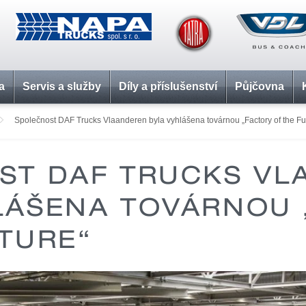
a
Servis a služby
Díly a příslušenství
Půjčovna
Společnost DAF Trucks Vlaanderen byla vyhlášena továrnou „Factory of the Fu
ST DAF TRUCKS VL
LÁŠENA TOVÁRNOU 
TURE“