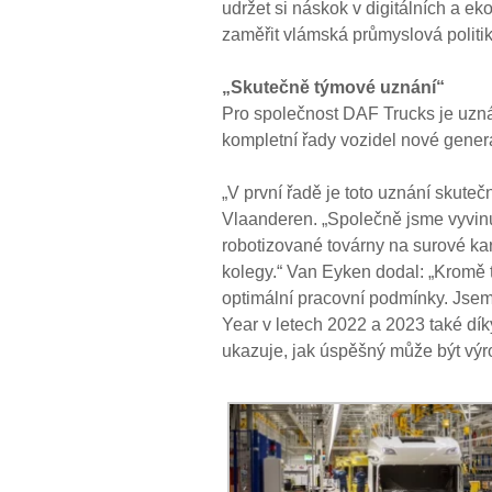
udržet si náskok v digitálních a e
zaměřit vlámská průmyslová politik
„Skutečně týmové uznání“
Pro společnost DAF Trucks je uz
kompletní řady vozidel nové gener
„V první řadě je toto uznání skute
Vlaanderen. „Společně jsme vyvinu
robotizované továrny na surové karo
kolegy.“ Van Eyken dodal: „Kromě t
optimální pracovní podmínky. Jsem
Year v letech 2022 a 2023 také dí
ukazuje, jak úspěšný může být výro