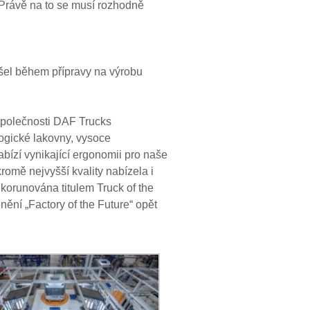
! Právě na to se musí rozhodně
el během přípravy na výrobu
 společnosti DAF Trucks
logické lakovny, vysoce
abízí vynikající ergonomii pro naše
romě nejvyšší kvality nabízela i
korunována titulem Truck of the
ění „Factory of the Future“ opět