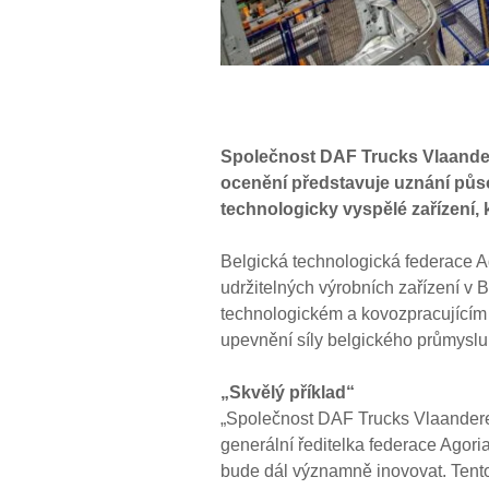
Společnost DAF Trucks Vlaandere
ocenění představuje uznání půs
technologicky vyspělé zařízení, 
Belgická technologická federace Ag
udržitelných výrobních zařízení v 
technologickém a kovozpracujícím p
upevnění síly belgického průmyslu
„Skvělý příklad“
„Společnost DAF Trucks Vlaanderen 
generální ředitelka federace Agor
bude dál významně inovovat. Tento