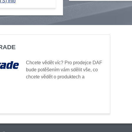
TS) info
TRADE
Chcete vědět víc? Pro prodejce DAF
bude potěšením vám sdělit vše, co
chcete vědět o produktech a