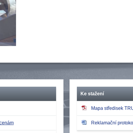
Ke stažení
Mapa středisek T
 cenám
Reklamační protokol