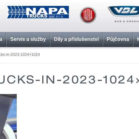
a
Servis a služby
Díly a příslušenství
Půjčovna
cks-in-2023-1024×1024
UCKS-IN-2023-1024