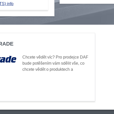
TS) info
TRADE
Chcete vědět víc? Pro prodejce DAF
bude potěšením vám sdělit vše, co
chcete vědět o produktech a