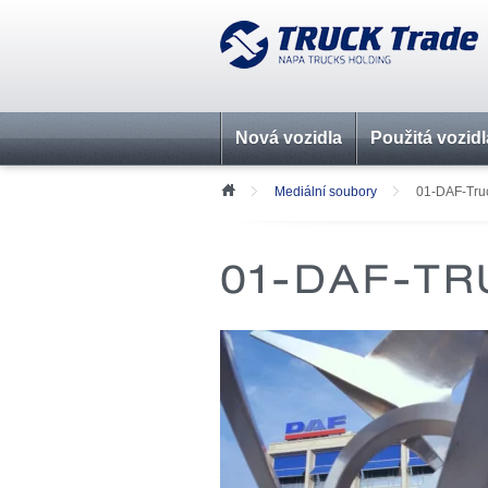
Nová vozidla
Použitá vozidl
Mediální soubory
01-DAF-Tru
01-DAF-TR