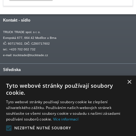
Kontakt - sídlo
TRUCK TRADE spol. s r. o.
Evropská 677, 664 42 Modřice u Brna
IČ: 60717602, DIČ: CZ60717602
tel.: +420 702 002 732
e-mail:
trucktrade@trucktrade.cz
Střediska
×
OLOMOUC tel: +420 606 709 505
Tyto webové stránky používají soubory
OSTRAVA tel: +420 602 547 882
cookie.
OTROKOVICE tel: +420 577 110 921-2
Tyto webové stránky používají soubory cookie ke zlepšení
uživatelského zážitku. Používáním našich webových stránek
souhlasíte se všemi soubory cookie v souladu s našimi zásadami
používání souborů cookie.
Více informací
Sledujte nás
NEZBYTNĚ NUTNÉ SOUBORY