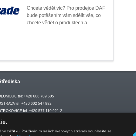
Chcete vědět víc? Pro prodejce DAF
bude potěšením vám sdělit vše, co
chcete vědět o produktech a
Střediska
OLOMOUC tel: +420 606 709 505
OSTRAVA tel: +420 602 547 882
OTROKOVICE tel: +420 577 110 921-2
ie.
kého zážitku. Používáním našich webových stránek souhlasíte se