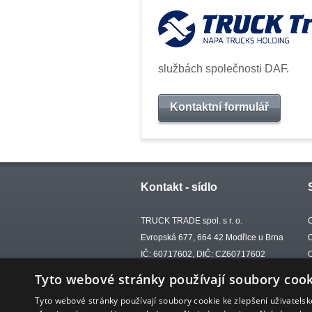
službách společnosti DAF.
Kontaktní formulář
Kontakt - sídlo
TRUCK TRADE spol. s r. o.
Evropská 677, 664 42 Modřice u Brna
IČ: 60717602, DIČ: CZ60717602
tel.: +420 702 002 732
Tyto webové stránky používají soubory cook
e-mail:
trucktrade@trucktrade.cz
Tyto webové stránky používají soubory cookie ke zlepšení uživatels