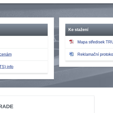
Ke stažení
Mapa středisek T
 cenám
Reklamační protokol
TS) info
TRADE