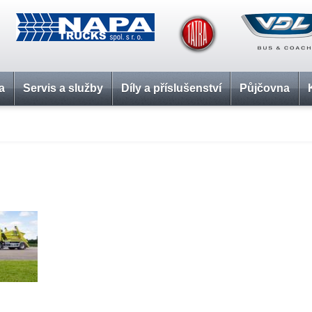
a
Servis a služby
Díly a příslušenství
Půjčovna