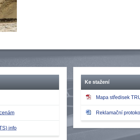
Ke stažení
Mapa středisek T
 cenám
Reklamační protokol
TS) info