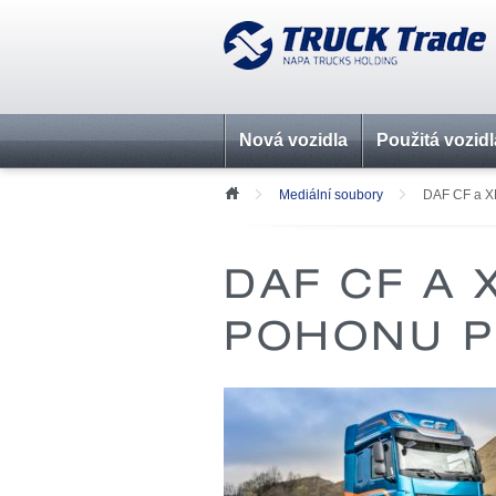
Nová vozidla
Použitá vozidl
Mediální soubory
DAF CF a XF
DAF CF A 
POHONU P