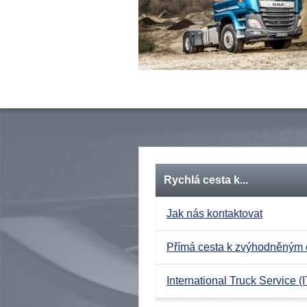
Rychlá cesta k...
Jak nás kontaktovat
Přímá cesta k zvýhodněným
International Truck Service (I