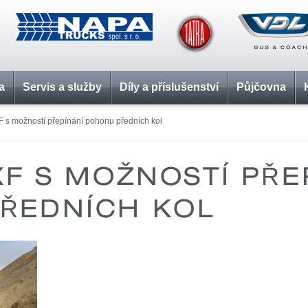
a
Servis a služby
Díly a příslušenství
Půjčovna
 s možností přepínání pohonu předních kol
XF S MOŽNOSTÍ PŘE
ŘEDNÍCH KOL