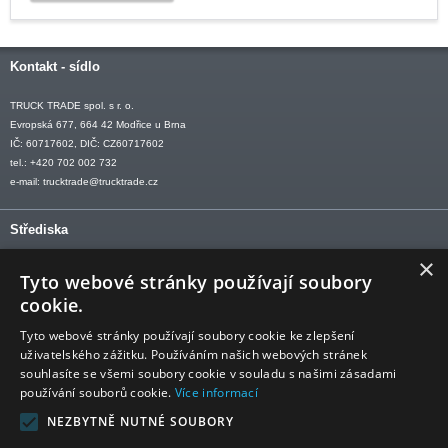
Kontakt - sídlo
TRUCK TRADE spol. s r. o.
Evropská 677, 664 42 Modřice u Brna
IČ: 60717602, DIČ: CZ60717602
tel.: +420 702 002 732
e-mail:
trucktrade@trucktrade.cz
Střediska
×
OLOMOUC tel: +420 606 709 505
Tyto webové stránky používají soubory
OSTRAVA tel: +420 602 547 882
cookie.
OTROKOVICE tel: +420 577 110 921-2
Tyto webové stránky používají soubory cookie ke zlepšení
uživatelského zážitku. Používáním našich webových stránek
souhlasíte se všemi soubory cookie v souladu s našimi zásadami
používání souborů cookie.
Více informací
Sledujte nás
NEZBYTNĚ NUTNÉ SOUBORY