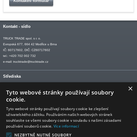
Kontaktní formulář
Kontakt - sídlo
TRUCK TRADE spol. s r. o.
Evropská 677, 664 42 Modřice u Brna
IČ: 60717602, DIČ: CZ60717602
tel.: +420 702 002 732
e-mail:
trucktrade@trucktrade.cz
Střediska
×
OLOMOUC tel: +420 606 709 505
Tyto webové stránky používají soubory
OSTRAVA tel: +420 602 547 882
cookie.
OTROKOVICE tel: +420 577 110 921-2
Tyto webové stránky používají soubory cookie ke zlepšení
uživatelského zážitku. Používáním našich webových stránek
souhlasíte se všemi soubory cookie v souladu s našimi zásadami
používání souborů cookie.
Více informací
Sledujte nás
NEZBYTNĚ NUTNÉ SOUBORY