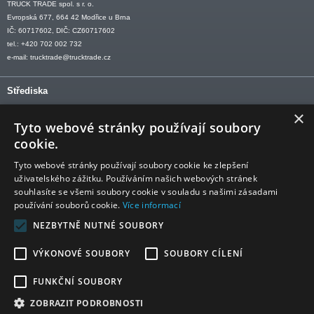
TRUCK TRADE spol. s r. o.
Evropská 677, 664 42 Modřice u Brna
IČ: 60717602, DIČ: CZ60717602
tel.: +420 702 002 732
e-mail:
trucktrade@trucktrade.cz
Střediska
×
OLOMOUC tel: +420 606 709 505
Tyto webové stránky používají soubory
OSTRAVA tel: +420 602 547 882
cookie.
OTROKOVICE tel: +420 577 110 921-2
Tyto webové stránky používají soubory cookie ke zlepšení
uživatelského zážitku. Používáním našich webových stránek
souhlasíte se všemi soubory cookie v souladu s našimi zásadami
používání souborů cookie.
Více informací
Sledujte nás
NEZBYTNĚ NUTNÉ SOUBORY
VÝKONOVÉ SOUBORY
SOUBORY CÍLENÍ
FUNKČNÍ SOUBORY
ZOBRAZIT PODROBNOSTI