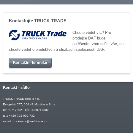
Kontaktujte TRUCK TRADE
Chcete vědět víc? Pro
prodejce DAF bude
potěšením vám sdělit vše, co
chcete vědět o produktech a službách společnosti DAF.
Kontaktní formulář
Kontakt - sídlo
TRUCK TRADE spol. s r. o.
Evropská 677, 664 42 Modřice u Brna
IČ: 60717602, DIČ: CZ60717602
tel.: +420 702 002 732
e-mail:
trucktrade@trucktrade.cz