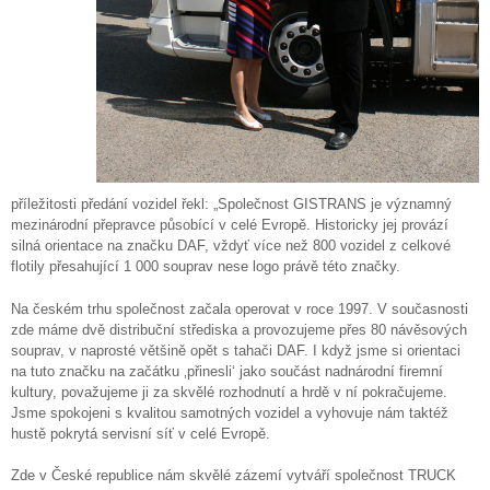
příležitosti předání vozidel řekl: „Společnost GISTRANS je významný
mezinárodní přepravce působící v celé Evropě. Historicky jej provází
silná orientace na značku DAF, vždyť více než 800 vozidel z celkové
flotily přesahující 1 000 souprav nese logo právě této značky.
Na českém trhu společnost začala operovat v roce 1997. V současnosti
zde máme dvě distribuční střediska a provozujeme přes 80 návěsových
souprav, v naprosté většině opět s tahači DAF. I když jsme si orientaci
na tuto značku na začátku ‚přinesli‘ jako součást nadnárodní firemní
kultury, považujeme ji za skvělé rozhodnutí a hrdě v ní pokračujeme.
Jsme spokojeni s kvalitou samotných vozidel a vyhovuje nám taktéž
hustě pokrytá servisní síť v celé Evropě.
Zde v České republice nám skvělé zázemí vytváří společnost TRUCK