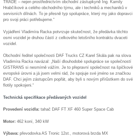
TRADE – nejen prostřednictvím obchodní zástupkyně Ing. Kamily
Hrabčíkové a celého obchodního týmu, ale i techniků a mechaniků v
servisních dílnách. To je přesně typ spolupráce, který my jako dopravci
pro svoji práci potřebujeme.“
Vyjádření Vladimíra Racka potvrzuje skutečnost, že předávka těchto
osmi vozidel je druhou částí z celkového letošního kontraktu dvaceti
vozidel.
Obchodní ředitel společnosti DAF Trucks CZ Karel Skála pak na slova
Vladimíra Racka navázal: „Naší dlouhodobé spolupráce se společností
GISTRANS si nesmírně vážím. Je to přepravní společnost na špičkové
evropské úrovni a já jsem velmi rád, že spojuje své jméno se značkou
DAF. Chci jejím zástupcům popřát, aby byli s novým přírůstkem do své
flotily spokojeni.“
Technická specifikace předávaných vozidel
Provedení vozidla:
tahač DAF FT XF 460 Super Space Cab
Motor:
462 koní, 340 kW
Výbava:
převodovka AS Tronic 12st., motorová brzda MX