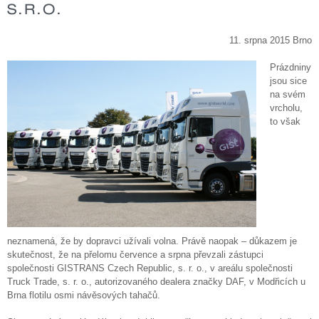
S.R.O.
11. srpna 2015 Brno
Prázdniny
jsou sice
na svém
vrcholu,
to však
neznamená, že by dopravci užívali volna. Právě naopak – důkazem je
skutečnost, že na přelomu července a srpna převzali zástupci
společnosti GISTRANS Czech Republic, s. r. o., v areálu společnosti
Truck Trade, s. r. o., autorizovaného dealera značky DAF, v Modřicích u
Brna flotilu osmi návěsových tahačů.