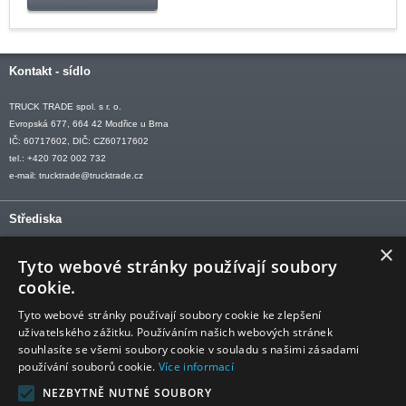
Kontakt - sídlo
TRUCK TRADE spol. s r. o.
Evropská 677, 664 42 Modřice u Brna
IČ: 60717602, DIČ: CZ60717602
tel.: +420 702 002 732
e-mail:
trucktrade@trucktrade.cz
Střediska
×
OLOMOUC tel: +420 606 709 505
Tyto webové stránky používají soubory
OSTRAVA tel: +420 602 547 882
cookie.
OTROKOVICE tel: +420 577 110 921-2
Tyto webové stránky používají soubory cookie ke zlepšení
uživatelského zážitku. Používáním našich webových stránek
souhlasíte se všemi soubory cookie v souladu s našimi zásadami
používání souborů cookie.
Více informací
Sledujte nás
NEZBYTNĚ NUTNÉ SOUBORY