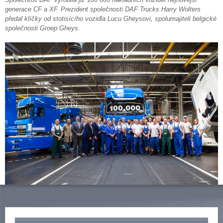
generace CF a XF. Prezident společnosti DAF Trucks Harry Wolters
předal klíčky od stotisícího vozidla Lucu Gheysovi, spolumajiteli belgické
společnosti Groep Gheys.