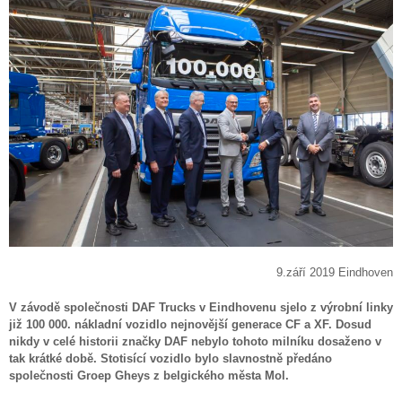
9.září 2019 Eindhoven
V závodě společnosti DAF Trucks v Eindhovenu sjelo z výrobní linky
již 100 000. nákladní vozidlo nejnovější generace CF a XF. Dosud
nikdy v celé historii značky DAF nebylo tohoto milníku dosaženo v
tak krátké době. Stotisící vozidlo bylo slavnostně předáno
společnosti Groep Gheys z belgického města Mol.