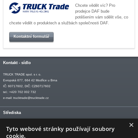
Chcete vědět víc? Pro
prodejce DAF bude
potěšením vám sdělit vše, co
chcete vědět o produktech a službách společnosti DAF.
Kontaktní formulář
Kontakt - sídlo
TRUCK TRADE spol. s r. o.
Evropská 677, 664 42 Modřice u Brna
IČ: 60717602, DIČ: CZ60717602
tel.: +420 702 002 732
e-mail:
trucktrade@trucktrade.cz
Střediska
×
OLOMOUC tel: +420 606 709 505
Tyto webové stránky používají soubory
OSTRAVA tel: +420 602 547 882
cookie.
OTROKOVICE tel: +420 577 110 921-2