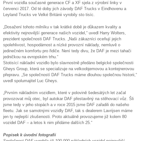
První vozidla současné generace CF a XF sjela z výrobní linky v
červenci 2017. Od té doby jich závody DAF Trucks v Eindhovenu a
Leyland Trucks ve Velké Británii vyrobily sto tisíc.
„Dosažení tohoto milníku v tak krátké době je důkazem kvality a
efektivity nejnovější generace našich vozidel,“ uvedl Harry Wolters,
prezident společnosti DAF Trucks. „Naši zákazníci oceňují jejich
spolehlivost, hospodárnost a nízké provozní náklady, nemluvě o
jedinečném komfortu pro řidiče. Není tedy divu, že DAF je mezi tahači
jedničkou na evropském trhu.“
Stotisící nákladní vozidlo bylo slavnostně předáno belgické společnosti
Gheys Group, která se specializuje na velkoobjemovou a kontejnerovou
přepravu. „Se společností DAF Trucks máme dlouhou společnou historii,“
uvedl spolumajitel Luc Gheys.
„Prvním nákladním vozidlem, které v polovině šedesátých let začal
provozovat můj otec, byl autokar DAF přestavěný na stěhovací vůz. Šli
jsme tedy v jeho stopách a v roce 2015 jsme DAF zařadili do našeho
fleetu. Jak se samotnými vozidly DAF, tak s dealerem Lavrijsen máme
jen ty nejlepší zkušenosti. Proto aktuálně provozujeme již kolem 80
vozidel DAF – a letos k nim přidáme dalších 25.“
Popisek k úvodní fotografii
Společnost DAF vyrobila již 100 000 nákladních vozidel nejnovější