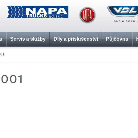
a
Servis a služby
Díly a příslušenství
Půjčovna
001
001