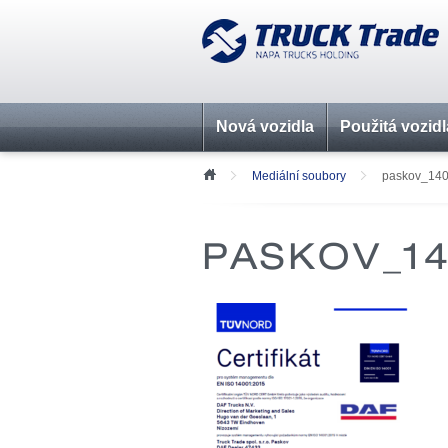
Nová vozidla
Použitá vozidl
Mediální soubory
paskov_14
PASKOV_14