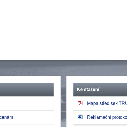
Ke stažení
Mapa středisek T
 cenám
Reklamační protokol