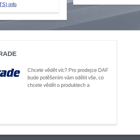
TS) info
TRADE
Chcete vědět víc? Pro prodejce DAF
bude potěšením vám sdělit vše, co
chcete vědět o produktech a