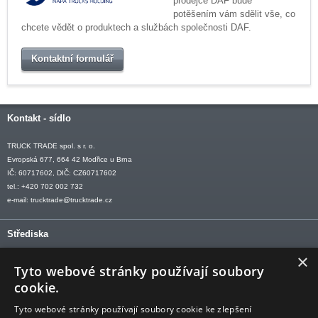
prodejce DAF bude
potěšením vám sdělit vše, co
chcete vědět o produktech a službách společnosti DAF.
Kontaktní formulář
Kontakt - sídlo
TRUCK TRADE spol. s r. o.
Evropská 677, 664 42 Modřice u Brna
IČ: 60717602, DIČ: CZ60717602
tel.: +420 702 002 732
e-mail:
trucktrade@trucktrade.cz
Střediska
×
OLOMOUC tel: +420 606 709 505
Tyto webové stránky používají soubory
OSTRAVA tel: +420 602 547 882
cookie.
OTROKOVICE tel: +420 577 110 921-2
Tyto webové stránky používají soubory cookie ke zlepšení