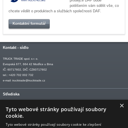
prodejce DAF bude
potěšením vám sdělit vše, co
chcete vědět o produktech a službách společnosti DAF.
Kontaktní formulář
Kontakt - sídlo
TRUCK TRADE spol. s r. o.
Evropská 677, 664 42 Modřice u Brna
IČ: 60717602, DIČ: CZ60717602
tel.: +420 702 002 732
e-mail:
trucktrade@trucktrade.cz
Střediska
×
OLOMOUC tel: +420 606 709 505
Tyto webové stránky používají soubory
OSTRAVA tel: +420 602 547 882
cookie.
OTROKOVICE tel: +420 577 110 921-2
Tyto webové stránky používají soubory cookie ke zlepšení