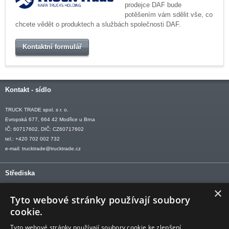
prodejce DAF bude
potěšením vám sdělit vše, co
chcete vědět o produktech a službách společnosti DAF.
Kontaktní formulář
Kontakt - sídlo
TRUCK TRADE spol. s r. o.
Evropská 677, 664 42 Modřice u Brna
IČ: 60717602, DIČ: CZ60717602
tel.: +420 702 002 732
e-mail:
trucktrade@trucktrade.cz
Střediska
×
OLOMOUC tel: +420 606 709 505
Tyto webové stránky používají soubory
OSTRAVA tel: +420 602 547 882
cookie.
OTROKOVICE tel: +420 577 110 921-2
Tyto webové stránky používají soubory cookie ke zlepšení