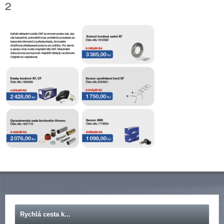
2
Rychlá cesta k...