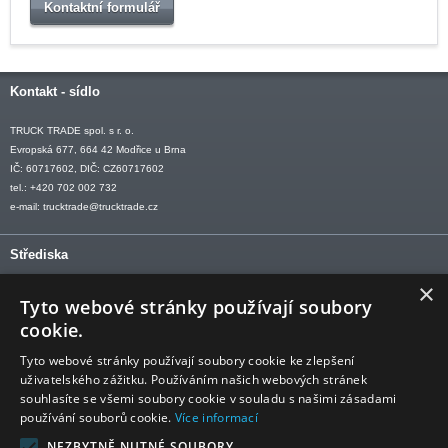
Kontaktní formulář
Kontakt - sídlo
TRUCK TRADE spol. s r. o.
Evropská 677, 664 42 Modřice u Brna
IČ: 60717602, DIČ: CZ60717602
tel.: +420 702 002 732
e-mail:
trucktrade@trucktrade.cz
Střediska
×
OLOMOUC tel: +420 606 709 505
Tyto webové stránky používají soubory
OSTRAVA tel: +420 602 547 882
cookie.
OTROKOVICE tel: +420 577 110 921-2
Tyto webové stránky používají soubory cookie ke zlepšení
uživatelského zážitku. Používáním našich webových stránek
souhlasíte se všemi soubory cookie v souladu s našimi zásadami
používání souborů cookie.
Více informací
Sledujte nás
NEZBYTNĚ NUTNÉ SOUBORY