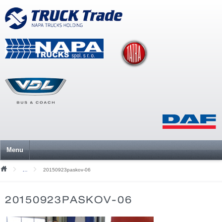
Menu
20150923paskov-06
Mediální soubory
20150923PASKOV-06