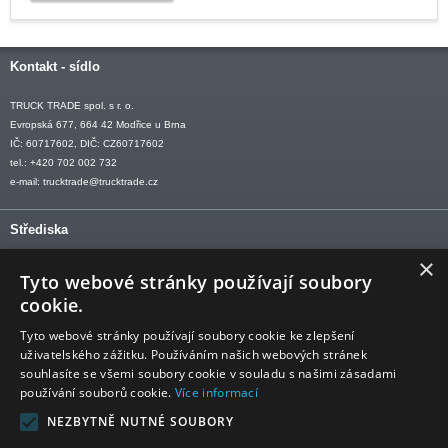
Kontakt - sídlo
TRUCK TRADE spol. s r. o.
Evropská 677, 664 42 Modřice u Brna
IČ: 60717602, DIČ: CZ60717602
tel.: +420 702 002 732
e-mail:
trucktrade@trucktrade.cz
Střediska
×
OLOMOUC tel: +420 606 709 505
Tyto webové stránky používají soubory
OSTRAVA tel: +420 602 547 882
cookie.
OTROKOVICE tel: +420 577 110 921-2
Tyto webové stránky používají soubory cookie ke zlepšení
uživatelského zážitku. Používáním našich webových stránek
souhlasíte se všemi soubory cookie v souladu s našimi zásadami
používání souborů cookie.
Více informací
Sledujte nás
NEZBYTNĚ NUTNÉ SOUBORY