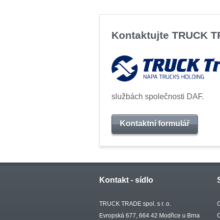
Kontaktujte TRUCK 
službách společnosti DAF.
Kontaktní formulář
Kontakt - sídlo
TRUCK TRADE spol. s r. o.
Evropská 677, 664 42 Modřice u Brna