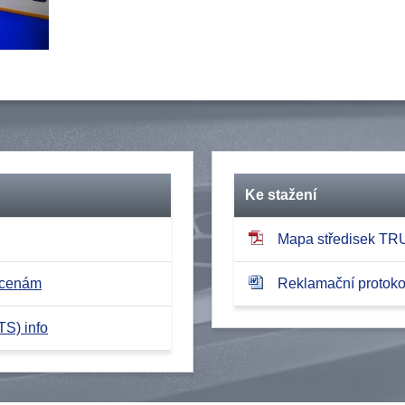
Ke stažení
Mapa středisek T
 cenám
Reklamační protokol
TS) info