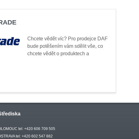
TRADE
Chcete vědět víc? Pro prodejce DAF
bude potěšením vám sdělit vše, co
chcete vědět o produktech a
Střediska
OLOMOUC tel: +420 606 709 505
OSTRAVA tel: +420 602 547 882