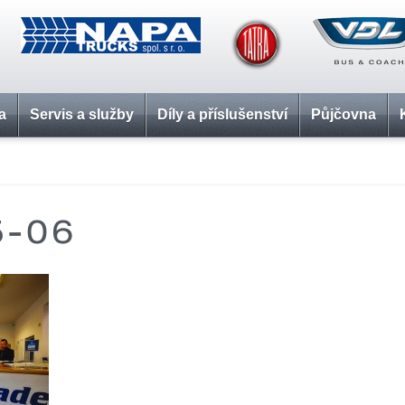
a
Servis a služby
Díly a příslušenství
Půjčovna
5-06