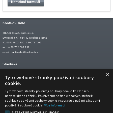
Kontaktní formulář
Kontakt - sídlo
TRUCK TRADE spol. s r. o.
Evropská 677, 664 42 Modřice u Brna
IČ: 60717602, DIČ: CZ60717602
tel.: +420 702 002 732
e-mail:
trucktrade@trucktrade.cz
Střediska
×
OLOMOUC tel: +420 606 709 505
Tyto webové stránky používají soubory
OSTRAVA tel: +420 602 547 882
cookie.
OTROKOVICE tel: +420 577 110 921-2
Tyto webové stránky používají soubory cookie ke zlepšení
uživatelského zážitku. Používáním našich webových stránek
souhlasíte se všemi soubory cookie v souladu s našimi zásadami
používání souborů cookie.
Více informací
Sledujte nás
NEZBYTNĚ NUTNÉ SOUBORY