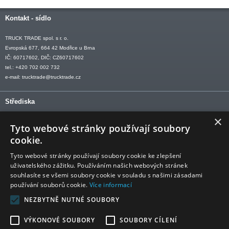
Kontakt - sídlo
TRUCK TRADE spol. s r. o.
Evropská 677, 664 42 Modřice u Brna
IČ: 60717602, DIČ: CZ60717602
tel.: +420 702 002 732
e-mail:
trucktrade@trucktrade.cz
Střediska
×
OLOMOUC tel: +420 606 709 505
Tyto webové stránky používají soubory
OSTRAVA tel: +420 602 547 882
cookie.
OTROKOVICE tel: +420 577 110 921-2
Tyto webové stránky používají soubory cookie ke zlepšení
uživatelského zážitku. Používáním našich webových stránek
souhlasíte se všemi soubory cookie v souladu s našimi zásadami
používání souborů cookie.
Více informací
Sledujte nás
NEZBYTNĚ NUTNÉ SOUBORY
VÝKONOVÉ SOUBORY
SOUBORY CÍLENÍ