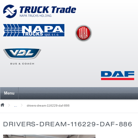
Menu
drivers-dream-116229-daf-886
Mediální soubory
DRIVERS-DREAM-116229-DAF-886