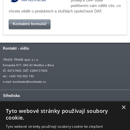
prodejce DAF bude
potěšením vám sdělit vše, co
chcete vědět o produktech a službách společnosti DAF.
Kontaktní formulář
Kontakt - sídlo
TRUCK TRADE spol. s r. o.
Evropská 677, 664 42 Modřice u Brna
IČ: 60717602, DIČ: CZ60717602
tel.: +420 702 002 732
e-mail:
trucktrade@trucktrade.cz
Střediska
×
OLOMOUC tel: +420 606 709 505
Tyto webové stránky používají soubory
OSTRAVA tel: +420 602 547 882
cookie.
OTROKOVICE tel: +420 577 110 921-2
Tyto webové stránky používají soubory cookie ke zlepšení