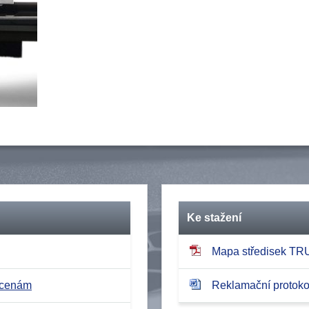
Ke stažení
Mapa středisek T
 cenám
Reklamační protokol