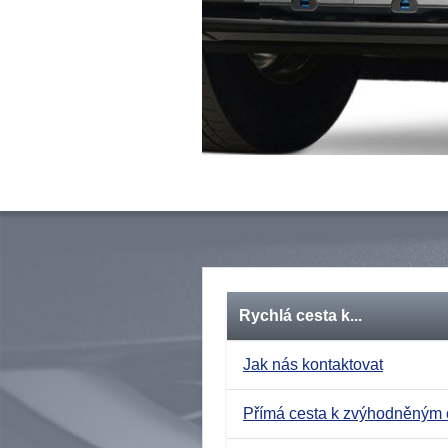
Rychlá cesta k...
Jak nás kontaktovat
Přímá cesta k zvýhodněným