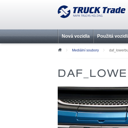
Nová vozidla
Použitá vozidl
Mediální soubory
daf_lowerbu
DAF_LOWE