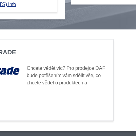
TS) info
TRADE
Chcete vědět víc? Pro prodejce DAF
bude potěšením vám sdělit vše, co
chcete vědět o produktech a