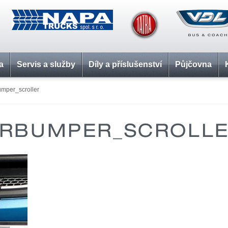
a
Servis a služby
Díly a příslušenství
Půjčovna
mper_scroller
RBUMPER_SCROLL