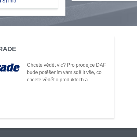
TS) info
TRADE
Chcete vědět víc? Pro prodejce DAF
bude potěšením vám sdělit vše, co
chcete vědět o produktech a