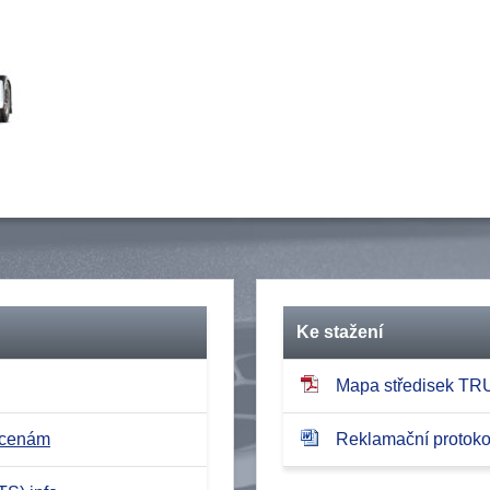
Ke stažení
Mapa středisek T
 cenám
Reklamační protokol