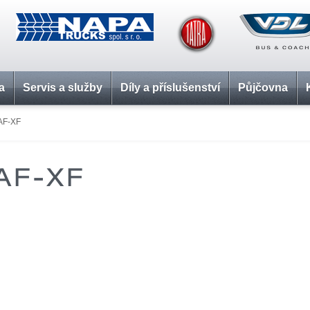
a
Servis a služby
Díly a příslušenství
Půjčovna
AF-XF
AF-XF