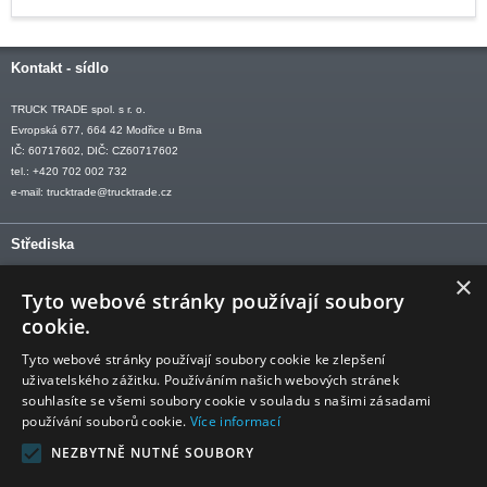
Kontakt - sídlo
TRUCK TRADE spol. s r. o.
Evropská 677, 664 42 Modřice u Brna
IČ: 60717602, DIČ: CZ60717602
tel.: +420 702 002 732
e-mail:
trucktrade@trucktrade.cz
Střediska
×
OLOMOUC tel: +420 606 709 505
Tyto webové stránky používají soubory
OSTRAVA tel: +420 602 547 882
cookie.
OTROKOVICE tel: +420 577 110 921-2
Tyto webové stránky používají soubory cookie ke zlepšení
uživatelského zážitku. Používáním našich webových stránek
souhlasíte se všemi soubory cookie v souladu s našimi zásadami
používání souborů cookie.
Více informací
Sledujte nás
NEZBYTNĚ NUTNÉ SOUBORY