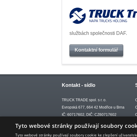
službách společnosti DAF.
Kontaktní formulář
Kontakt - sídlo
TRUCK TRADE spol. s r. o.
Evropská 677, 664 42 Modřice u Brna
IČ: 60717602, DIČ: CZ60717602
tel.: +420 702 002 732
Tyto webové stránky používají soubory cook
e-mail:
trucktrade@trucktrade.cz
Tyto webové stránky používají soubory cookie ke zlepšení uživatels