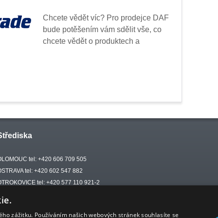
Chcete vědět víc? Pro prodejce DAF
bude potěšením vám sdělit vše, co
chcete vědět o produktech a
Střediska
OLOMOUC tel: +420 606 709 505
OSTRAVA tel: +420 602 547 882
OTROKOVICE tel: +420 577 110 921-2
ie.
kého zážitku. Používáním našich webových stránek souhlasíte se