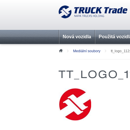
Nová vozidla
Použitá vozidl
Mediální soubory
tt_logo_112
TT_LOGO_1