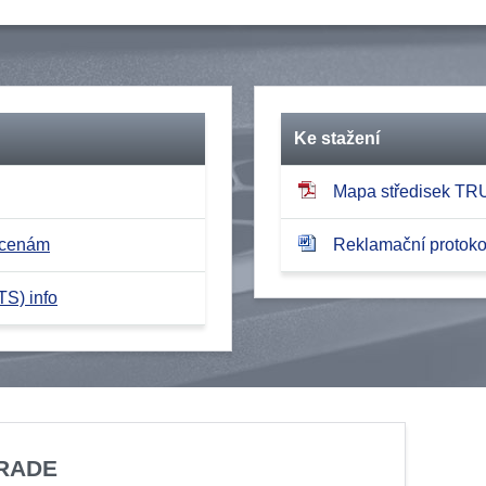
Ke stažení
Mapa středisek T
 cenám
Reklamační protokol
TS) info
TRADE