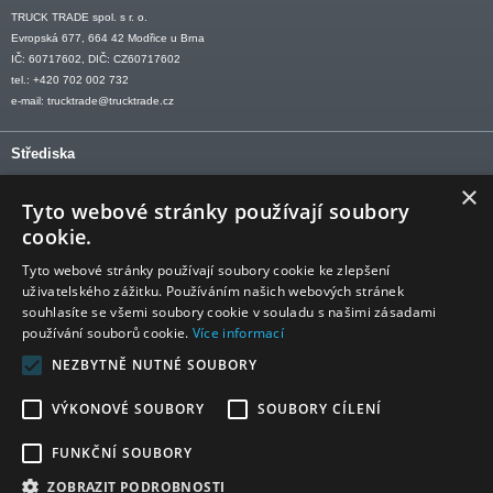
TRUCK TRADE spol. s r. o.
Evropská 677, 664 42 Modřice u Brna
IČ: 60717602, DIČ: CZ60717602
tel.: +420 702 002 732
e-mail:
trucktrade@trucktrade.cz
Střediska
×
OLOMOUC tel: +420 606 709 505
Tyto webové stránky používají soubory
OSTRAVA tel: +420 602 547 882
cookie.
OTROKOVICE tel: +420 577 110 921-2
Tyto webové stránky používají soubory cookie ke zlepšení
uživatelského zážitku. Používáním našich webových stránek
souhlasíte se všemi soubory cookie v souladu s našimi zásadami
používání souborů cookie.
Více informací
Sledujte nás
NEZBYTNĚ NUTNÉ SOUBORY
VÝKONOVÉ SOUBORY
SOUBORY CÍLENÍ
FUNKČNÍ SOUBORY
ZOBRAZIT PODROBNOSTI