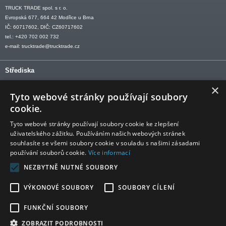
TRUCK TRADE spol. s r. o.
Evropská 677, 664 42 Modřice u Brna
IČ: 60717602, DIČ: CZ60717602
tel.: +420 702 002 732
e-mail:
trucktrade@trucktrade.cz
Střediska
×
OLOMOUC tel: +420 606 709 505
Tyto webové stránky používají soubory
OSTRAVA tel: +420 602 547 882
cookie.
OTROKOVICE tel: +420 577 110 921-2
Tyto webové stránky používají soubory cookie ke zlepšení
uživatelského zážitku. Používáním našich webových stránek
souhlasíte se všemi soubory cookie v souladu s našimi zásadami
používání souborů cookie.
Více informací
Sledujte nás
NEZBYTNĚ NUTNÉ SOUBORY
VÝKONOVÉ SOUBORY
SOUBORY CÍLENÍ
FUNKČNÍ SOUBORY
ZOBRAZIT PODROBNOSTI