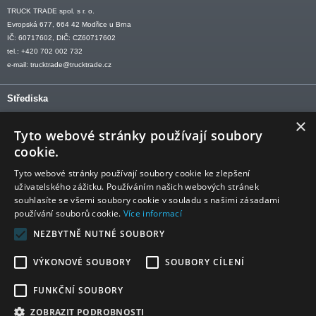
TRUCK TRADE spol. s r. o.
Evropská 677, 664 42 Modřice u Brna
IČ: 60717602, DIČ: CZ60717602
tel.: +420 702 002 732
e-mail:
trucktrade@trucktrade.cz
Střediska
×
OLOMOUC tel: +420 606 709 505
Tyto webové stránky používají soubory
OSTRAVA tel: +420 602 547 882
cookie.
OTROKOVICE tel: +420 577 110 921-2
Tyto webové stránky používají soubory cookie ke zlepšení
uživatelského zážitku. Používáním našich webových stránek
souhlasíte se všemi soubory cookie v souladu s našimi zásadami
používání souborů cookie.
Více informací
Sledujte nás
NEZBYTNĚ NUTNÉ SOUBORY
VÝKONOVÉ SOUBORY
SOUBORY CÍLENÍ
FUNKČNÍ SOUBORY
ZOBRAZIT PODROBNOSTI