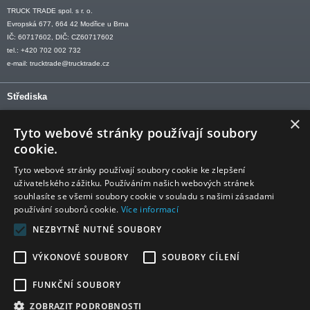
TRUCK TRADE spol. s r. o.
Evropská 677, 664 42 Modřice u Brna
IČ: 60717602, DIČ: CZ60717602
tel.: +420 702 002 732
e-mail:
trucktrade@trucktrade.cz
Střediska
×
OLOMOUC tel: +420 606 709 505
Tyto webové stránky používají soubory
OSTRAVA tel: +420 602 547 882
cookie.
OTROKOVICE tel: +420 577 110 921-2
Tyto webové stránky používají soubory cookie ke zlepšení
uživatelského zážitku. Používáním našich webových stránek
souhlasíte se všemi soubory cookie v souladu s našimi zásadami
používání souborů cookie.
Více informací
Sledujte nás
NEZBYTNĚ NUTNÉ SOUBORY
VÝKONOVÉ SOUBORY
SOUBORY CÍLENÍ
FUNKČNÍ SOUBORY
ZOBRAZIT PODROBNOSTI