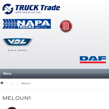
Menu
Meloun1
Mediální soubory
MELOUN1