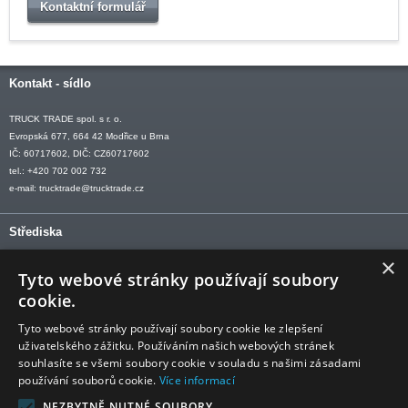
Kontaktní formulář
Kontakt - sídlo
TRUCK TRADE spol. s r. o.
Evropská 677, 664 42 Modřice u Brna
IČ: 60717602, DIČ: CZ60717602
tel.: +420 702 002 732
e-mail:
trucktrade@trucktrade.cz
Střediska
×
OLOMOUC tel: +420 606 709 505
Tyto webové stránky používají soubory
OSTRAVA tel: +420 602 547 882
cookie.
OTROKOVICE tel: +420 577 110 921-2
Tyto webové stránky používají soubory cookie ke zlepšení
uživatelského zážitku. Používáním našich webových stránek
souhlasíte se všemi soubory cookie v souladu s našimi zásadami
používání souborů cookie.
Více informací
Sledujte nás
NEZBYTNĚ NUTNÉ SOUBORY