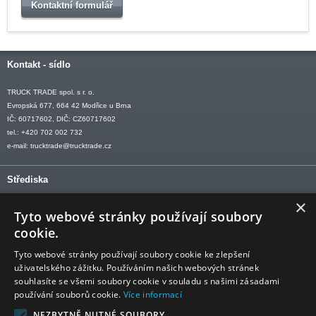
Kontaktní formulář
Kontakt - sídlo
TRUCK TRADE spol. s r. o.
Evropská 677, 664 42 Modřice u Brna
IČ: 60717602, DIČ: CZ60717602
tel.: +420 702 002 732
e-mail:
trucktrade@trucktrade.cz
Střediska
×
OLOMOUC tel: +420 606 709 505
Tyto webové stránky používají soubory
OSTRAVA tel: +420 602 547 882
cookie.
OTROKOVICE tel: +420 577 110 921-2
Tyto webové stránky používají soubory cookie ke zlepšení
uživatelského zážitku. Používáním našich webových stránek
souhlasíte se všemi soubory cookie v souladu s našimi zásadami
používání souborů cookie.
Více informací
Sledujte nás
NEZBYTNĚ NUTNÉ SOUBORY