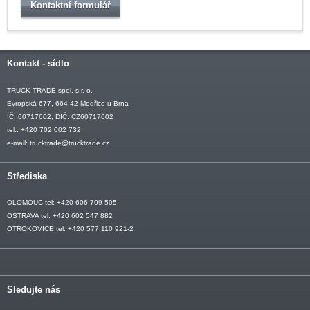
Kontaktní formulář
Kontakt - sídlo
TRUCK TRADE spol. s r. o.
Evropská 677, 664 42 Modřice u Brna
IČ: 60717602, DIČ: CZ60717602
tel.: +420 702 002 732
e-mail:
trucktrade@trucktrade.cz
Střediska
OLOMOUC tel: +420 606 709 505
OSTRAVA tel: +420 602 547 882
OTROKOVICE tel: +420 577 110 921-2
Sledujte nás