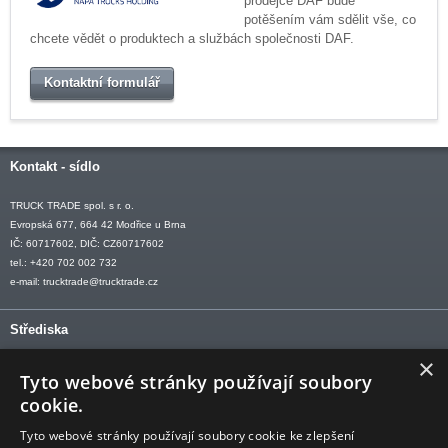
prodejce DAF bude
potěšením vám sdělit vše, co
chcete vědět o produktech a službách společnosti DAF.
Kontaktní formulář
Kontakt - sídlo
TRUCK TRADE spol. s r. o.
Evropská 677, 664 42 Modřice u Brna
IČ: 60717602, DIČ: CZ60717602
tel.: +420 702 002 732
e-mail:
trucktrade@trucktrade.cz
Střediska
×
OLOMOUC tel: +420 606 709 505
Tyto webové stránky používají soubory
OSTRAVA tel: +420 602 547 882
cookie.
OTROKOVICE tel: +420 577 110 921-2
Tyto webové stránky používají soubory cookie ke zlepšení