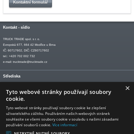
Kontaktní formulář
Kontakt - sídlo
TRUCK TRADE spol. s r. o.
Evropská 677, 664 42 Modřice u Brna
IČ: 60717602, DIČ: CZ60717602
tel.: +420 702 002 732
e-mail:
trucktrade@trucktrade.cz
Střediska
×
OLOMOUC tel: +420 606 709 505
Tyto webové stránky používají soubory
OSTRAVA tel: +420 602 547 882
cookie.
OTROKOVICE tel: +420 577 110 921-2
Tyto webové stránky používají soubory cookie ke zlepšení
uživatelského zážitku. Používáním našich webových stránek
souhlasíte se všemi soubory cookie v souladu s našimi zásadami
používání souborů cookie.
Více informací
Sledujte nás
NEZBYTNĚ NUTNÉ SOUBORY