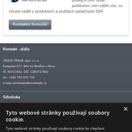
prodejce DAF bude
potěšením vám sdělit vše, co
chcete vědět o produktech a službách společnosti DAF.
Kontaktní formulář
Kontakt - sídlo
TRUCK TRADE spol. s r. o.
Evropská 677, 664 42 Modřice u Brna
IČ: 60717602, DIČ: CZ60717602
tel.: +420 702 002 732
e-mail:
trucktrade@trucktrade.cz
Střediska
×
OLOMOUC tel: +420 606 709 505
Tyto webové stránky používají soubory
OSTRAVA tel: +420 602 547 882
cookie.
OTROKOVICE tel: +420 577 110 921-2
Tyto webové stránky používají soubory cookie ke zlepšení