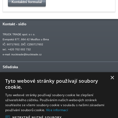
Kontaktní formulář
Kontakt - sídlo
TRUCK TRADE spol. s r. o.
Evropská 677, 664 42 Modřice u Brna
IČ: 60717602, DIČ: CZ60717602
tel.: +420 702 002 732
e-mail:
trucktrade@trucktrade.cz
Střediska
×
OLOMOUC tel: +420 606 709 505
Tyto webové stránky používají soubory
OSTRAVA tel: +420 602 547 882
cookie.
OTROKOVICE tel: +420 577 110 921-2
Tyto webové stránky používají soubory cookie ke zlepšení
uživatelského zážitku. Používáním našich webových stránek
souhlasíte se všemi soubory cookie v souladu s našimi zásadami
používání souborů cookie.
Více informací
Sledujte nás
NEZBYTNĚ NUTNÉ SOUBORY