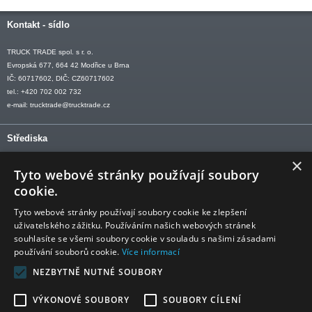
Kontakt - sídlo
TRUCK TRADE spol. s r. o.
Evropská 677, 664 42 Modřice u Brna
IČ: 60717602, DIČ: CZ60717602
tel.: +420 702 002 732
e-mail:
trucktrade@trucktrade.cz
Střediska
×
OLOMOUC tel: +420 606 709 505
Tyto webové stránky používají soubory
OSTRAVA tel: +420 602 547 882
cookie.
OTROKOVICE tel: +420 577 110 921-2
Tyto webové stránky používají soubory cookie ke zlepšení
uživatelského zážitku. Používáním našich webových stránek
souhlasíte se všemi soubory cookie v souladu s našimi zásadami
používání souborů cookie.
Více informací
Sledujte nás
NEZBYTNĚ NUTNÉ SOUBORY
VÝKONOVÉ SOUBORY
SOUBORY CÍLENÍ