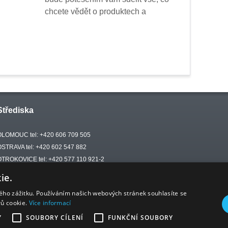
chcete vědět o produktech a
Střediska
OLOMOUC tel: +420 606 709 505
OSTRAVA tel: +420 602 547 882
OTROKOVICE tel: +420 577 110 921-2
ie.
kého zážitku. Používáním našich webových stránek souhlasíte se
rů cookie.
Více informací
Y
SOUBORY CÍLENÍ
FUNKČNÍ SOUBORY