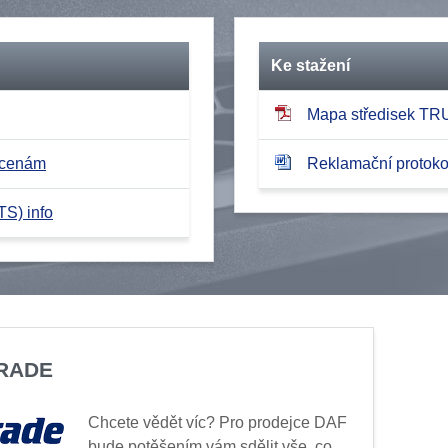
Ke stažení
Mapa středisek T
 cenám
Reklamační protokol
TS) info
TRADE
Chcete vědět víc? Pro prodejce DAF
bude potěšením vám sdělit vše, co