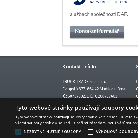
službách společnosti DAF.
Kontaktní formulář
Kontakt - sídlo
TRUCK TRADE spol. s r. o.
Evropská 677, 664 42 Modřice u Brna
IČ: 60717602, DIČ: CZ60717602
tel.: +420 702 002 732
Tyto webové stránky používají soubory cook
e-mail:
trucktrade@trucktrade.cz
Tyto webové stránky používají soubory cookie ke zlepšení uživatels
všemi soubory cookie v souladu s našimi zásadami používání soubo
© 2026 TRUCK TRADE spol. s r. o.
NEZBYTNĚ NUTNÉ SOUBORY
VÝKONOVÉ SOUBOR