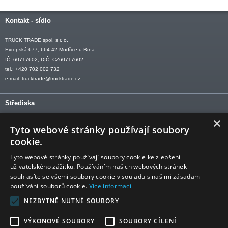
Kontakt - sídlo
TRUCK TRADE spol. s r. o.
Evropská 677, 664 42 Modřice u Brna
IČ: 60717602, DIČ: CZ60717602
tel.: +420 702 002 732
e-mail:
trucktrade@trucktrade.cz
Střediska
×
OLOMOUC tel: +420 606 709 505
Tyto webové stránky používají soubory
OSTRAVA tel: +420 602 547 882
cookie.
OTROKOVICE tel: +420 577 110 921-2
Tyto webové stránky používají soubory cookie ke zlepšení
uživatelského zážitku. Používáním našich webových stránek
souhlasíte se všemi soubory cookie v souladu s našimi zásadami
používání souborů cookie.
Více informací
Sledujte nás
NEZBYTNĚ NUTNÉ SOUBORY
VÝKONOVÉ SOUBORY
SOUBORY CÍLENÍ