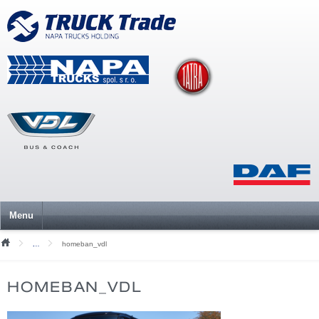
Menu
homeban_vdl
Mediální soubory
HOMEBAN_VDL