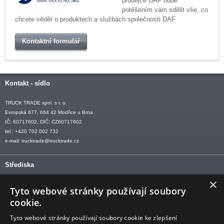
prodejce DAF bude
potěšením vám sdělit vše, co
chcete vědět o produktech a službách společnosti DAF.
Kontaktní formulář
Kontakt - sídlo
TRUCK TRADE spol. s r. o.
Evropská 677, 664 42 Modřice u Brna
IČ: 60717602, DIČ: CZ60717602
tel.: +420 702 002 732
e-mail:
trucktrade@trucktrade.cz
Střediska
×
OLOMOUC tel: +420 606 709 505
Tyto webové stránky používají soubory
OSTRAVA tel: +420 602 547 882
cookie.
OTROKOVICE tel: +420 577 110 921-2
Tyto webové stránky používají soubory cookie ke zlepšení