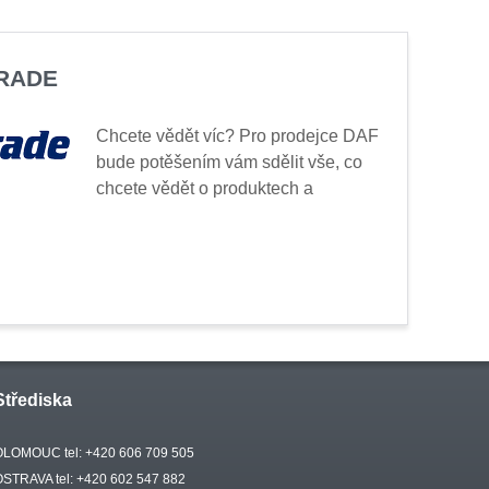
TRADE
Chcete vědět víc? Pro prodejce DAF
bude potěšením vám sdělit vše, co
chcete vědět o produktech a
Střediska
OLOMOUC tel: +420 606 709 505
OSTRAVA tel: +420 602 547 882