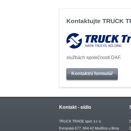
Kontaktujte TRUCK 
službách společnosti DAF.
Kontaktní formulář
Kontakt - sídlo
TRUCK TRADE spol. s r. o.
Evropská 677, 664 42 Modřice u Brna