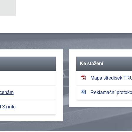
Ke stažení
Mapa středisek T
 cenám
Reklamační protokol
TS) info