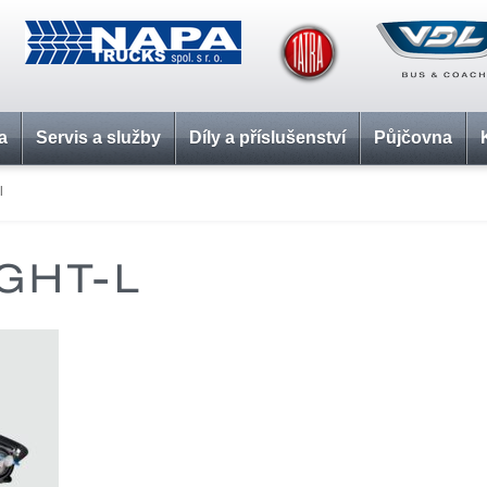
a
Servis a služby
Díly a příslušenství
Půjčovna
l
GHT-L