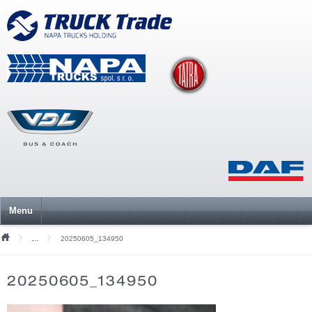
Menu
20250605_134950
Mediální soubory
20250605_134950