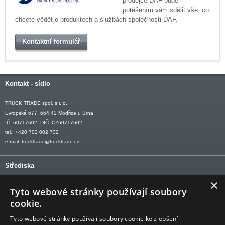
prodejce DAF bude
potěšením vám sdělit vše, co
chcete vědět o produktech a službách společnosti DAF.
Kontaktní formulář
Kontakt - sídlo
TRUCK TRADE spol. s r. o.
Evropská 677, 664 42 Modřice u Brna
IČ: 60717602, DIČ: CZ60717602
tel.: +420 702 002 732
e-mail:
trucktrade@trucktrade.cz
Střediska
×
OLOMOUC tel: +420 606 709 505
Tyto webové stránky používají soubory
OSTRAVA tel: +420 602 547 882
cookie.
OTROKOVICE tel: +420 577 110 921-2
Tyto webové stránky používají soubory cookie ke zlepšení